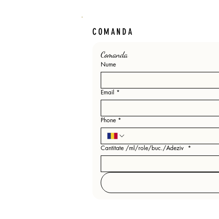
COMANDA
Comanda 
Nume
Email
*
Phone
*
Cantitate /ml/role/buc./Adeziv
*