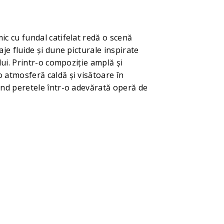
c cu fundal catifelat redă o scenă
aje fluide și dune picturale inspirate
lui. Printr-o compoziție amplă și
 atmosferă caldă și visătoare în
ând peretele într-o adevărată operă de