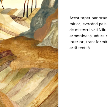
Acest tapet panorami
mitică, evocând peis
de misterul văii Nilu
armonioasă, aduce o
interior, transform
artă textilă.