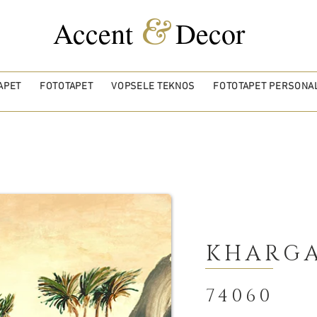
&
Accent
Decor
APET
FOTOTAPET
VOPSELE TEKNOS
FOTOTAPET PERSONAL
KHARG
74060