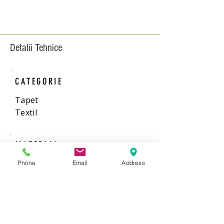
Detalii Tehnice
CATEGORIE
Tapet
Textil
MATERIAL
Matase
Phone
Email
Address
DIMENSIUNI
125Cm x100 cm