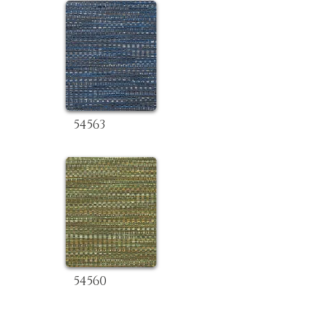
54563
54560