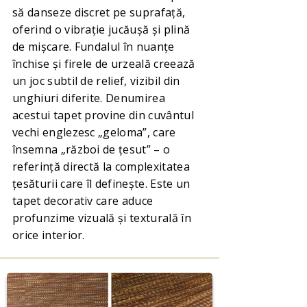
să danseze discret pe suprafață,
oferind o vibrație jucăușă și plină
de mișcare. Fundalul în nuanțe
închise și firele de urzeală creează
un joc subtil de relief, vizibil din
unghiuri diferite. Denumirea
acestui tapet provine din cuvântul
vechi englezesc „geloma”, care
însemna „război de țesut” – o
referință directă la complexitatea
țesăturii care îl definește. Este un
tapet decorativ care aduce
profunzime vizuală și texturală în
orice interior.