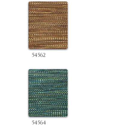
54562
54564