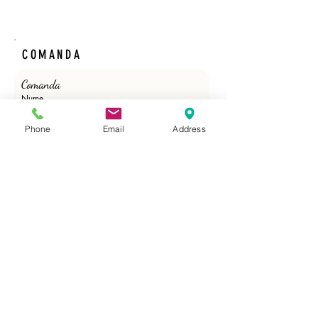
COMANDA
Comanda 
Nume
Phone
Email
Address
Prenume
Email
*
Phone
*
Cantitate /ml/role/buc./Adeziv
*
Trimite