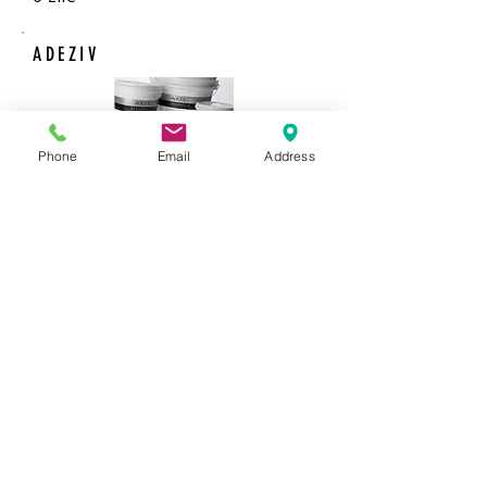
ADEZIV
Phone
Email
Address
Adeziv gata preparat
1 galeata de 5 kg acopera 25 de
mp.
COMANDA
Comanda 
Nume