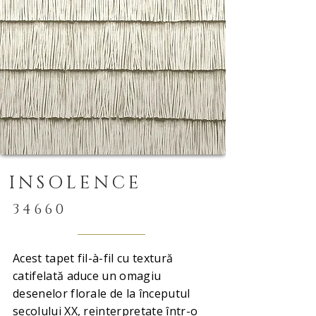
INSOLENCE
34660
Acest tapet fil-à-fil cu textură
catifelată aduce un omagiu
desenelor florale de la începutul
secolului XX, reinterpretate într-o