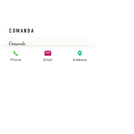
COMANDA
Comanda 
Nume
Phone
Email
Address
Prenume
Email
*
Phone
*
Cantitate /ml/role/buc./Adeziv
*