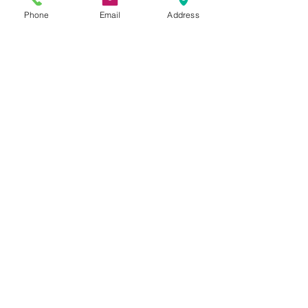
6 zile
Phone
Email
Address
ADEZIV
Adeziv gata preparat
1 galeata de 5 kg acopera 25 de
mp.
COMANDA
Comanda 