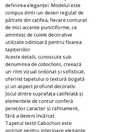
definirea eleganței. Modelul este
compus dintr-un desen regulat de
pătrate din catifea, fiecare conturat
de mici accente punctiforme, ce
amintesc de cuiele decorative
utilizate odinioară pentru fixarea
tapițeriilor.
Aceste detalii, cunoscute sub
denumirea de
cabochons
, creează
un ritm vizual ordonat și sofisticat,
oferind tapetului o textură bogată
și un aspect profund decorativ.
Jocul dintre suprafața catifelată și
elementele de contur conferă
pereților caracter și rafinament,
fără a deveni încărcat.
Tapetul textil Cabochon este
potrivit pentru interioare elegante,