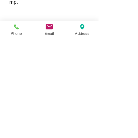
mp.
Phone
Email
Address
COMANDA
Comanda 
Nume
Prenume
Email
*
Phone
*
Cantitate /ml/role/buc./Adeziv
*