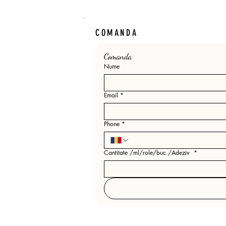
COMANDA
Comanda 
Nume
Email
*
Phone
*
Cantitate /ml/role/buc./Adeziv
*