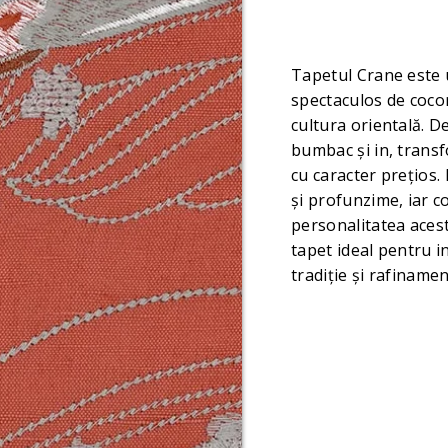
Tapetul Crane este u
spectaculos de cocor
cultura orientală. D
bumbac și in, transf
cu caracter prețios.
și profunzime, iar c
personalitatea acest
tapet ideal pentru in
tradiție și rafinam