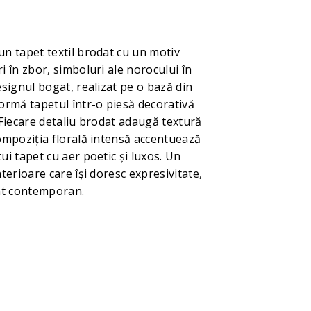
n tapet textil brodat cu un motiv
i în zbor, simboluri ale norocului în
esignul bogat, realizat pe o bază din
ormă tapetul într-o piesă decorativă
 Fiecare detaliu brodat adaugă textură
ompoziția florală intensă accentuează
ui tapet cu aer poetic și luxos. Un
terioare care își doresc expresivitate,
ent contemporan.