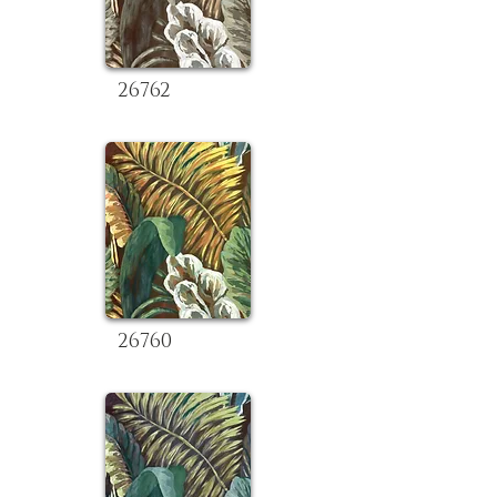
26762
26760