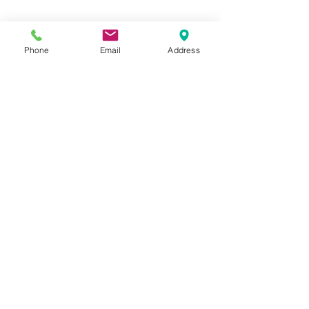
Phone
Email
Address
COMANDA
Comanda 
Nume
Prenume
Email
*
Phone
*
Cantitate /ml/role/buc./Adeziv
*