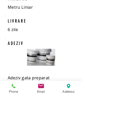
Metru Liniar
LIVRARE
6 zile
ADEZIV
Adeziv gata preparat
1 galeata de 5 kg acopera 25 de
mp.
Phone
Email
Address