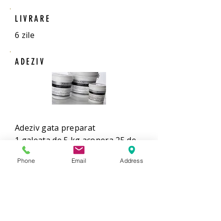
LIVRARE
6 zile
ADEZIV
Adeziv gata preparat
1 galeata de 5 kg acopera 25 de
mp.
Phone
Email
Address