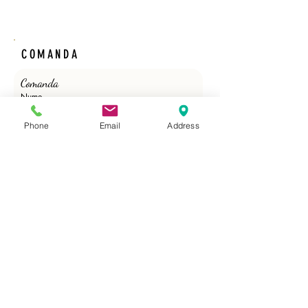
COMANDA
Comanda 
Nume
Phone
Email
Address
Prenume
Email
*
Phone
*
Cantitate /ml/role/buc./Adeziv
*
Trimite