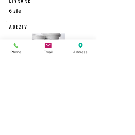
LIVRARE
6 zile
ADEZIV
Phone
Email
Address
Adeziv gata preparat
1 galeata de 5 kg acopera 25 de
mp.
COMANDA