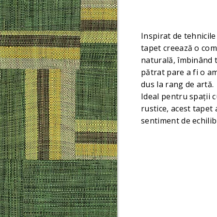
Inspirat de tehnicil
tapet creează o comp
naturală, îmbinând t
pătrat pare a fi o a
dus la rang de artă.
Ideal pentru spații 
rustice, acest tapet
sentiment de echilib