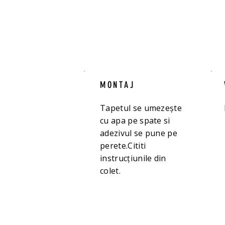
MONTAJ
Tapetul se umezește
cu apa pe spate si
adezivul se pune pe
perete.Cititi
instrucțiunile din
colet.