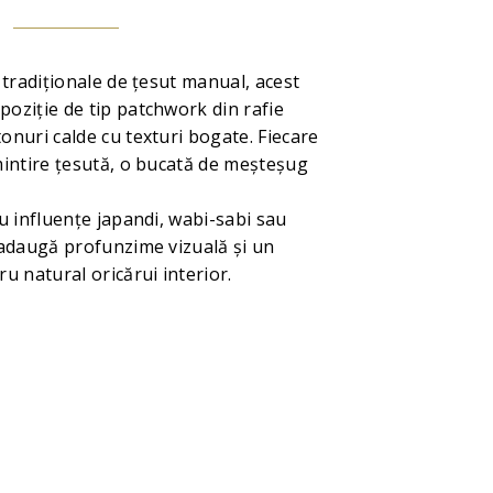
e tradiționale de țesut manual, acest
oziție de tip patchwork din rafie
onuri calde cu texturi bogate. Fiecare
mintire țesută, o bucată de meșteșug
cu influențe japandi, wabi-sabi sau
 adaugă profunzime vizuală și un
ru natural oricărui interior.