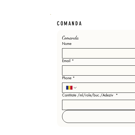
COMANDA
Comanda 
Nume
Email
*
Phone
*
Cantitate /ml/role/buc./Adeziv
*