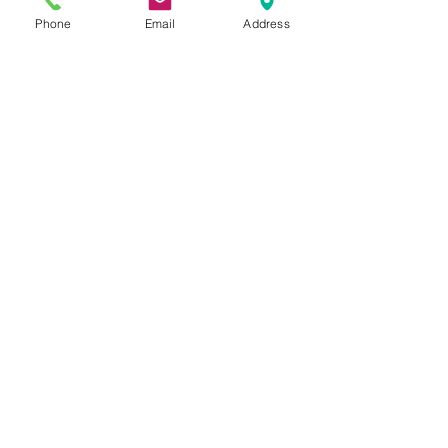
Phone
Email
Address
COMANDA
Comanda 
Nume
Prenume
Email
*
Phone
*
Cantitate /ml/role/buc./Adeziv
*
Trimite