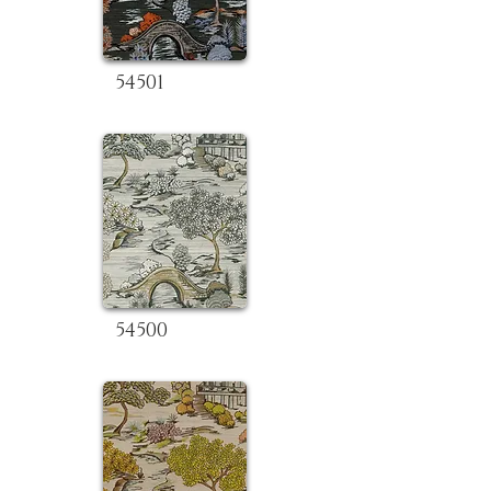
54501
54500