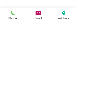
Phone
Email
Address
COMANDA
Comanda 
Nume
Prenume
Email
*
Phone
*
Cantitate /ml/role/buc./Adeziv
*