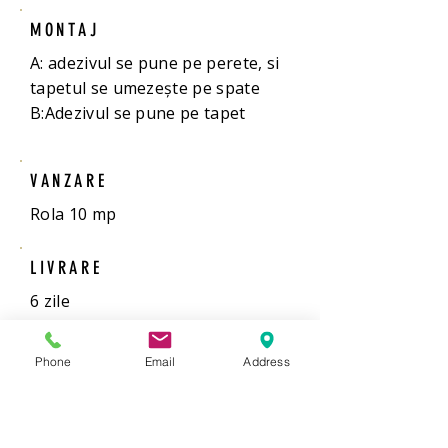
MONTAJ
A: adezivul se pune pe perete, si
tapetul se umezește pe spate
B:Adezivul se pune pe tapet
VANZARE
Rola 10 mp
LIVRARE
6 zile
ADEZIV
Phone
Email
Address