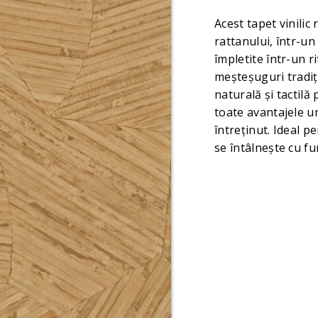
Acest tapet vinilic 
rattanului, într-un
împletite într-un r
meșteșuguri tradiț
naturală și tactilă
toate avantajele un
întreținut. Ideal p
se întâlnește cu f