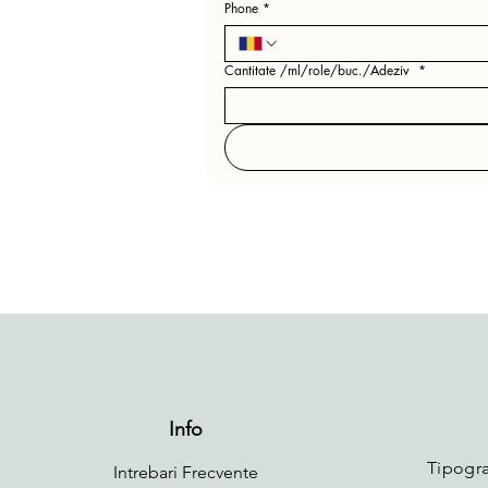
Phone
*
Cantitate /ml/role/buc./Adeziv
*
Info
Tipogra
Intrebari Frecvente