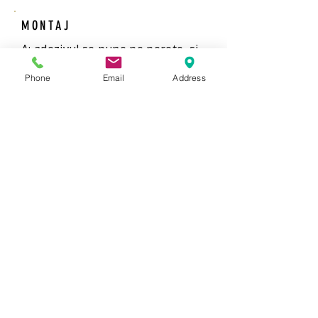
MONTAJ
A: adezivul se pune pe perete, si
tapetul se umezește pe spate
Phone
Email
Address
B:Adezivul se pune pe tapet
VANZARE
Rola 10 mp
LIVRARE
6 zile
ADEZIV