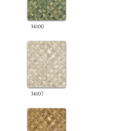
34100
34107