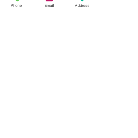
Phone
Email
Address
Info
Intrebari Frecvente
Montaj Profile
Montaj Tapet
Adezivi si Suport de taiat
GDPR
Showroom
Tipografiei nr. 18, Cluj Napoca
(zona Central ,Turnul
Pompierilor)