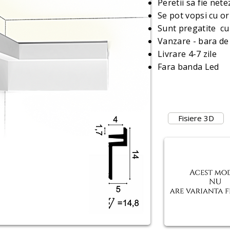
Peretii sa fie net
Se pot vopsi cu or
Sunt pregatite cu
Vanzare - bara de
Livrare 4-7 zile
Fara banda Led
Fisiere 3D