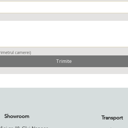
Scrie codul profilului , metri liniari ( perimetrul camerei) 
Trimite
Showroom
Transport