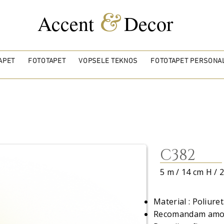
&
Accent
Decor
APET
FOTOTAPET
VOPSELE TEKNOS
FOTOTAPET PERSONAL
C382
5 m / 14 cm H / 
Material : Poliure
Recomandam amor