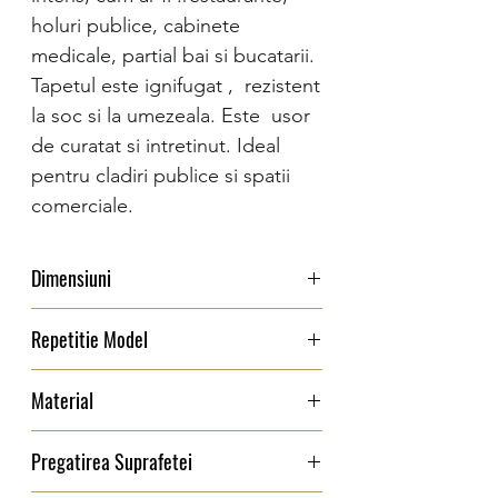
holuri publice, cabinete
medicale, partial bai si bucatarii.
Tapetul este ignifugat , rezistent
la soc si la umezeala. Este usor
de curatat si intretinut. Ideal
pentru cladiri publice si spatii
comerciale.
Dimensiuni
Latime: 130 cm
Repetitie Model
0 cm
Material
Vinil : material rezistent la uzura, trafic
Pregatirea Suprafetei
intens,se poate sterge cu usurinta, nu