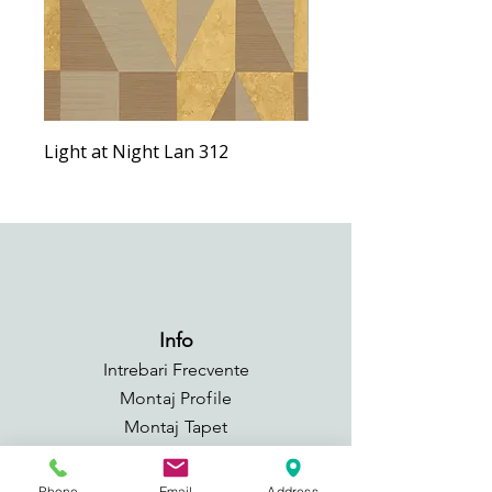
Light at Night Lan 312
Light at Night Lan 292
Info
Intrebari Frecvente
Montaj Profile
Montaj Tapet
Adezivi si Suport de taiat
GDPR
Phone
Email
Address