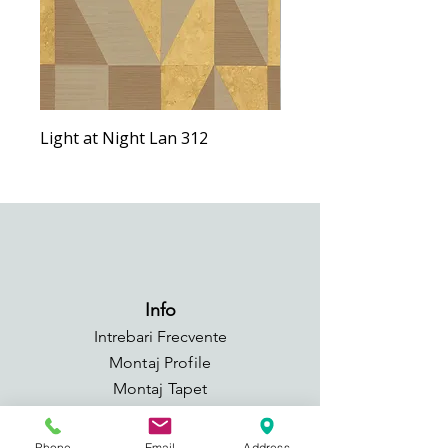
Light at Night Lan 312
Light at Night Lan 292
Info
Intrebari Frecvente
Montaj Profile
Montaj Tapet
Adezivi si Suport de taiat
GDPR
Phone
Email
Address