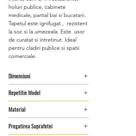
holuri publice, cabinete
medicale, partial bai si bucatarii.
Tapetul este ignifugat , rezistent
la soc si la umezeala. Este usor
de curatat si intretinut. Ideal
pentru cladiri publice si spatii
comerciale.
Dimensiuni
Latime: 130 cm
Repetitie Model
0 cm
Material
Vinil : material rezistent la uzura, trafic
Pregatirea Suprafetei
intens,se poate sterge cu usurinta, nu