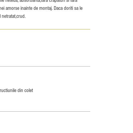
fie neteda, absorbanta,fara crapaturi si fara
i amorse inainte de montaj. Daca doriti sa le
netratat,crud.
ructiunile din colet