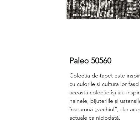
Paleo 50560
Colectia de tapet este inspira
cu culorile si cultura lor fas
această colecție își iau insp
hainele, bijuteriile și ustens
înseamnă „vechiul”, dar ace
actuale ca niciodată.