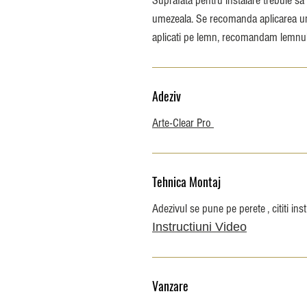
Suprafata pentru instalare trebuie sa 
umezeala. Se recomanda aplicarea une
aplicati pe lemn, recomandam lemnul 
Adeziv
Arte-Clear Pro
Tehnica Montaj
Adezivul se pune pe perete , cititi inst
Instructiuni Video
Vanzare