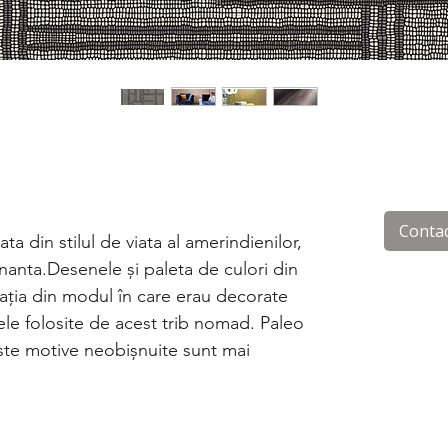
Conta
ta din stilul de viata al amerindienilor,
cinanta.Desenele și paleta de culori din
irația din modul în care erau decorate
ilele folosite de acest trib nomad. Paleo
ste motive neobișnuite sunt mai