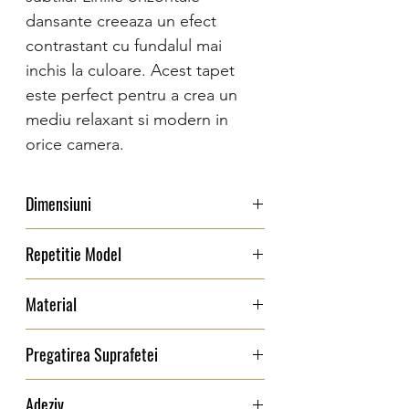
dansante creeaza un efect
contrastant cu fundalul mai
inchis la culoare. Acest tapet
este perfect pentru a crea un
mediu relaxant si modern in
orice camera.
Dimensiuni
Latime: 137 cm
Repetitie Model
0 cm
Material
Textil, Jacquard
Pregatirea Suprafetei
Suprafata pentru instalare trebuie sa fie
Adeziv