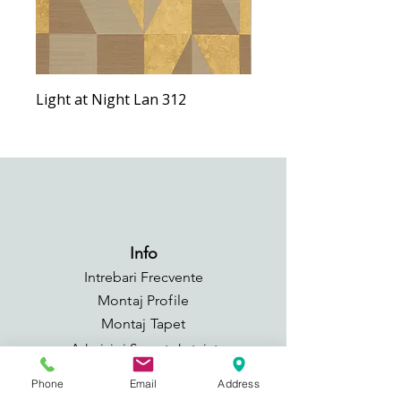
Light at Night Lan 312
Light at Night Lan 292
Info
Intrebari Frecvente
Montaj Profile
Montaj Tapet
Adezivi si Suport de taiat
GDPR
Phone
Email
Address