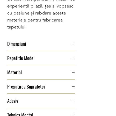
experiență pliază, țes și vopsesc
cu pasiune și rabdare aceste
materiale pentru fabricarea
tapetului.
Dimensiuni
Latime: 91,44 cm
Repetitie Model
0 cm
Material
Material Natural- fibre de sisal puse pe
Pregatirea Suprafetei
suport si pliate manual
Suprafata pentru instalare trebuie sa fie
Adeziv
neteda, absorbanta,fara crapaturi si fara
umezeala. Se recomanda aplicarea unei
Arte-Clear Pro
Tehnica Montaj