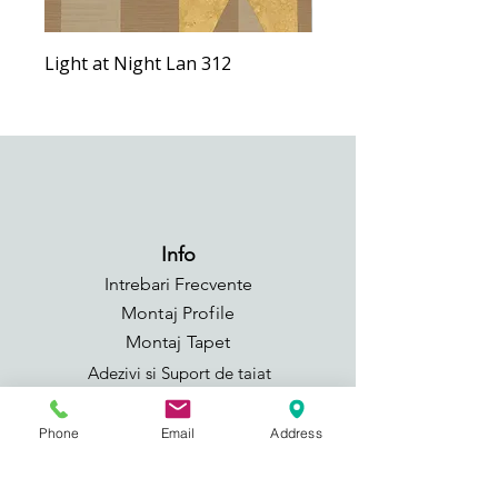
Light at Night Lan 312
Light at Night Lan 292
Info
Intrebari Frecvente
Montaj Profile
Montaj Tapet
Adezivi si Suport de taiat
GDPR
Phone
Email
Address