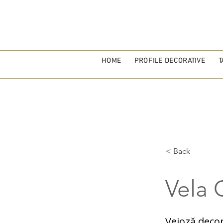
HOME
PROFILE DECORATIVE
T
< Back
Vela 
Veioză decor