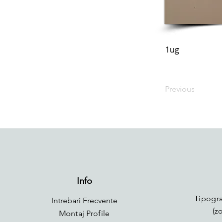
1ug
Previous
Info
Tipogra
Intrebari Frecvente
(z
Montaj Profile