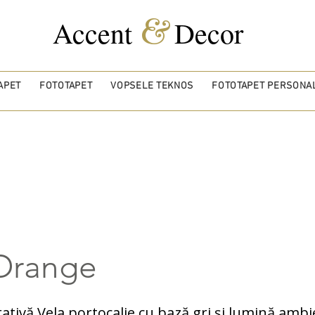
&
Accent
Decor
APET
FOTOTAPET
VOPSELE TEKNOS
FOTOTAPET PERSONAL
Orange
ativă Vela portocalie cu bază gri și lumină ambi