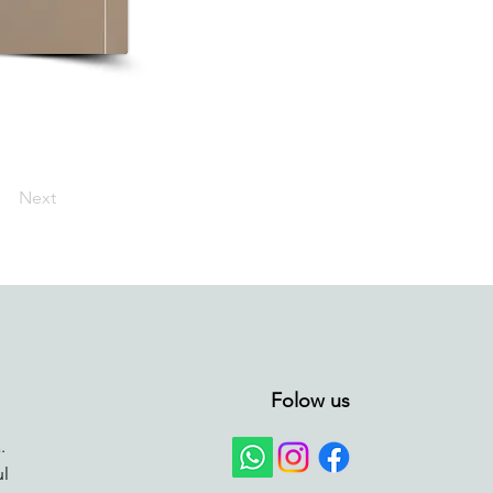
Next
Folow us
.
ul