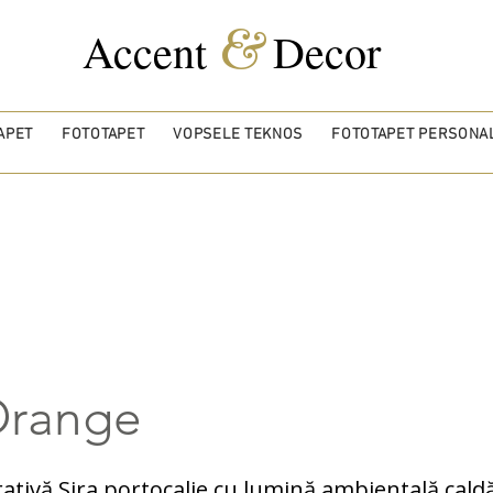
&
Accent
Decor
APET
FOTOTAPET
VOPSELE TEKNOS
FOTOTAPET PERSONAL
Orange
ativă Sira portocalie cu lumină ambientală cald