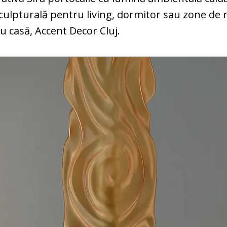
culpturală pentru living, dormitor sau zone de r
 casă, Accent Decor Cluj.