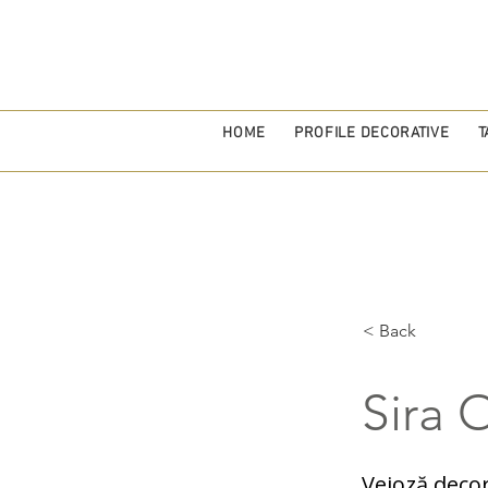
HOME
PROFILE DECORATIVE
T
< Back
Sira 
Veioză decor