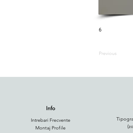
6
Previous
Info
Tipogra
Intrebari Frecvente
(z
Montaj Profile