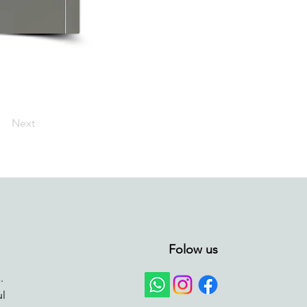
Next
Folow us
.
ul