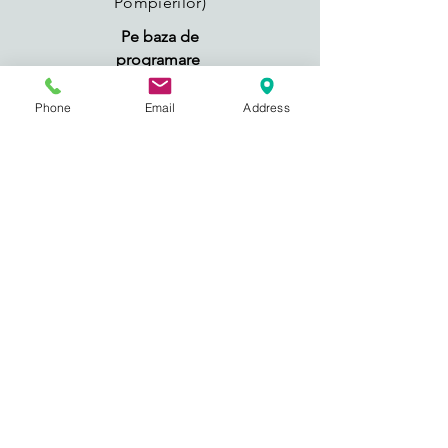
Pompierilor)
Pe baza de
programare
Telefon:
0724742737
Phone
Email
Address
Transport
Oriunde in tara.
-prin intermediul
serviciilor de curierat.
-termen de livrare 4- 7
zile
- 40 de lei +tva la
comenzile sub 1200 de
lei