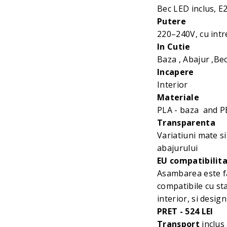
Bec LED inclus,
E2
Putere
220–240V, cu int
In Cutie
Baza , Abajur ,Bec
Incapere
Interior
Materiale
PLA - baza and P
Transparenta
Variatiuni mate si
abajurului
EU compatibilit
Asambarea este f
compatibile cu st
interior, si desi
PRET - 524 LEI
Transport
inclus