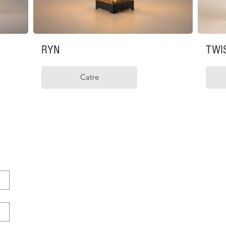
RYN
TWI
Catre
ormular comanda 