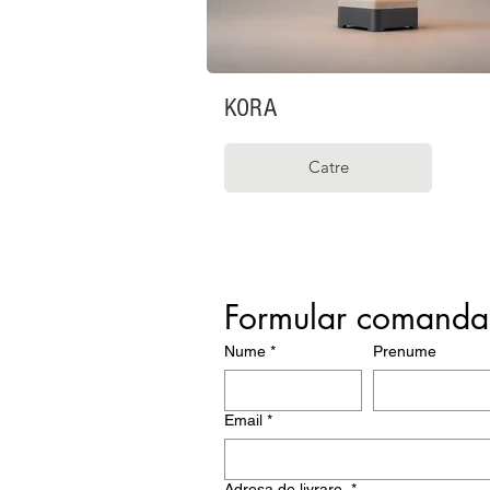
KORA
Catre
F
Nume
*
Prenume
Email
*
Adresa de livrare
*