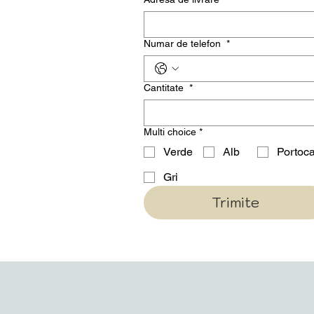
Numar de telefon
*
Cantitate
*
Multi choice
*
Verde
Alb
Portoca
Gri
Trimite