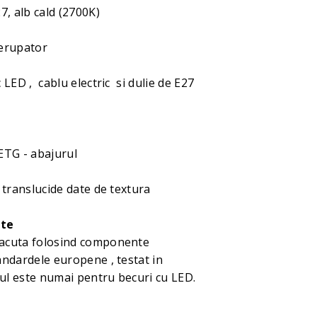
7, alb cald (2700K)
rerupator
 LED , cablu electric si dulie de E27
ETG - abajurul
 translucide date de textura
ate
acuta folosind componente
andardele europene , testat in
gnul este numai pentru becuri cu LED.