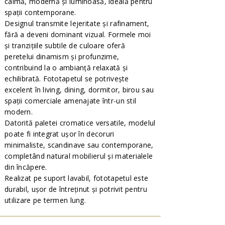
calmă, modernă și luminoasă, ideală pentru
spații contemporane.
Designul transmite lejeritate și rafinament,
fără a deveni dominant vizual. Formele moi
și tranzițiile subtile de culoare oferă
peretelui dinamism și profunzime,
contribuind la o ambianță relaxată și
echilibrată. Fototapetul se potrivește
excelent în living, dining, dormitor, birou sau
spații comerciale amenajate într-un stil
modern.
Datorită paletei cromatice versatile, modelul
poate fi integrat ușor în decoruri
minimaliste, scandinave sau contemporane,
completând natural mobilierul și materialele
din încăpere.
Realizat pe suport lavabil, fototapetul este
durabil, ușor de întreținut și potrivit pentru
utilizare pe termen lung.