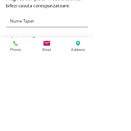
bifezi casuta corespunzatoare.
Phone
Email
Address
Rola 1
Rola 4
Rola 2
Rola 5
Rola 3
1 rola = 3 mp
5 role = 15 mp