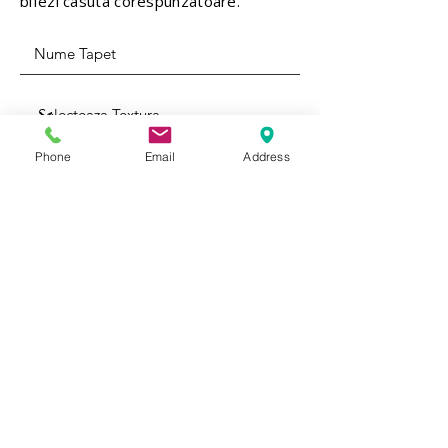
bifezi casuta corespunzatoare.
Phone
Email
Address
Rola 1
Rola 4
Rola 2
Rola 5
Rola 3
1 rola = 3 mp
5 role = 15 mp