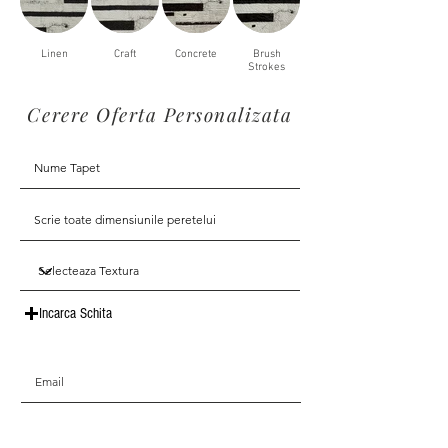
Linen
Craft
Concrete
Brush
Strokes
Cerere Oferta Personalizata
Incarca Schita