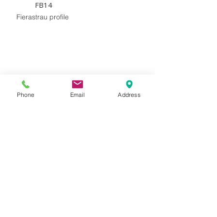
FB14
Fierastrau profile
cerere oferta
Phone
Email
Address
Email
*
Completeaza mesajul
*
Scrie codul profilului , metri liniari ( 