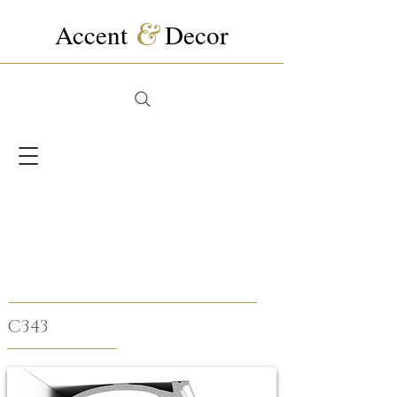
Accent
&
Decor
C343