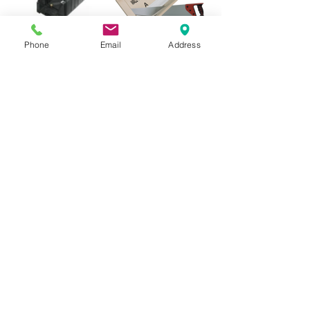
Phone
Email
Address
FB13
FB300
Suport pentru
Suport pentru
profile mici
profile mari
FB14
Fierastrau profile