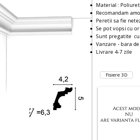
Material : Poliure
Recomandam amor
Peretii sa fie net
Se pot vopsi cu or
Sunt pregatite cu
Vanzare - bara de
Livrare 4-7 zile
Fisiere 3D