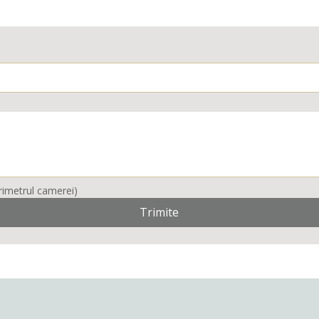
Scrie codul profilului , metri liniari ( perimetrul camerei) 
Trimite