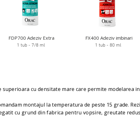
FDP700 Adeziv Extra
FX400 Adeziv imbinari
1 tub - 7/8 ml
1 tub - 80 ml
te superioara cu densitate mare care permite modelarea in re
comandam montajul la temperatura de peste 15 grade. Rez
regatit cu grund din fabrica pentru vopsire, greutate redu