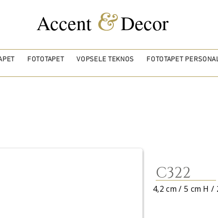
&
Accent
Decor
APET
FOTOTAPET
VOPSELE TEKNOS
FOTOTAPET PERSONAL
C322
4,2 cm / 5 cm H / 