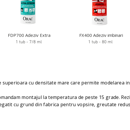
FDP700 Adeziv Extra
FX400 Adeziv imbinari
1 tub - 7/8 ml
1 tub - 80 ml
te superioara cu densitate mare care permite modelarea in re
comandam montajul la temperatura de peste 15 grade. Rez
regatit cu grund din fabrica pentru vopsire, greutate redu