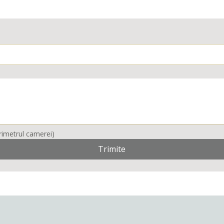
Scrie codul profilului , metri liniari ( perimetrul camerei) 
Trimite