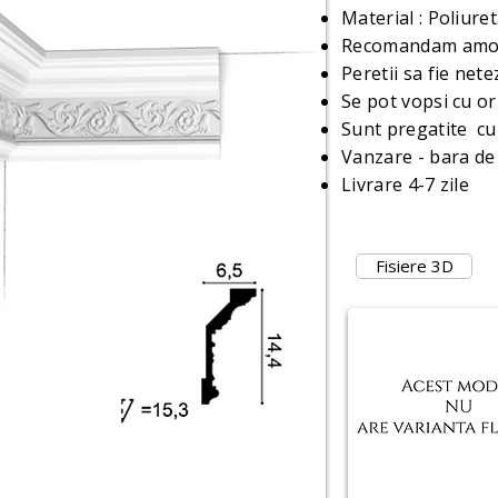
Material : Poliure
Recomandam amor
Peretii sa fie net
Se pot vopsi cu or
Sunt pregatite cu
Vanzare - bara de
Livrare 4-7 zile
Fisiere 3D